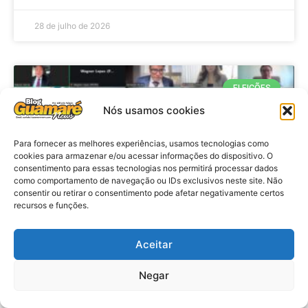
28 de julho de 2026
ELEIÇÕES
Nós usamos cookies
Para fornecer as melhores experiências, usamos tecnologias como
cookies para armazenar e/ou acessar informações do dispositivo. O
consentimento para essas tecnologias nos permitirá processar dados
como comportamento de navegação ou IDs exclusivos neste site. Não
consentir ou retirar o consentimento pode afetar negativamente certos
recursos e funções.
Eleições 2026: procuradores e
Aceitar
promotores eleitorais realizam
Negar
reunião de alinhamento no RN