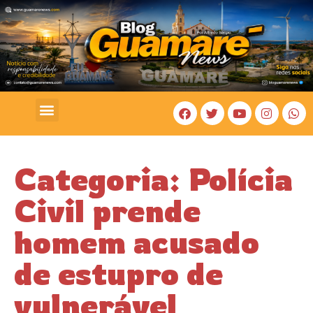
COSTA BRANCA
Categoria: Polícia
Civil prende
homem acusado
de estupro de
vulnerável