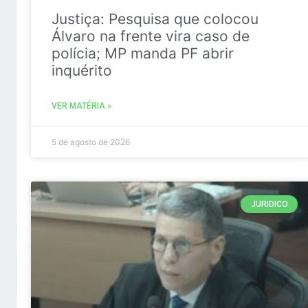
Justiça: Pesquisa que colocou
Álvaro na frente vira caso de
polícia; MP manda PF abrir
inquérito
VER MATÉRIA »
5 de agosto de 2026
JURIDICO