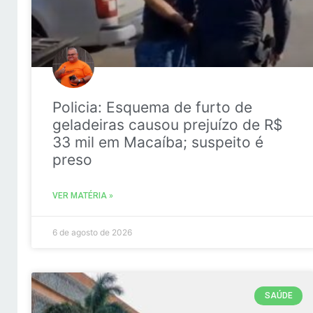
Policia: Esquema de furto de
geladeiras causou prejuízo de R$
33 mil em Macaíba; suspeito é
preso
VER MATÉRIA »
6 de agosto de 2026
SAÚDE