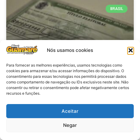
BRASIL
Nós usamos cookies
Para fornecer as melhores experiências, usamos tecnologias como
cookies para armazenar e/ou acessar informações do dispositivo. O
consentimento para essas tecnologias nos permitirá processar dados
Brasil: Policia Federal investiga
como comportamento de navegação ou IDs exclusivos neste site. Não
753 casos de crimes eleitorais
consentir ou retirar o consentimento pode afetar negativamente certos
recursos e funções.
antes das eleições
Aceitar
VER MATÉRIA »
Negar
28 de julho de 2026