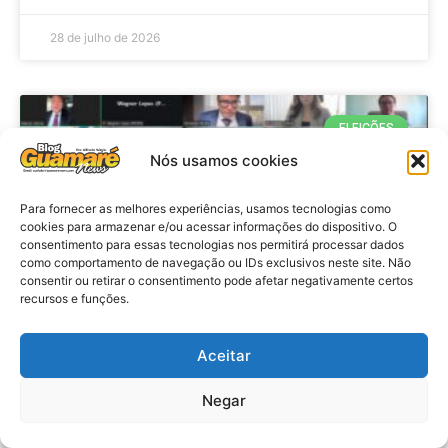
28 de julho de 2026
ELEIÇÕES
Nós usamos cookies
Para fornecer as melhores experiências, usamos tecnologias como
cookies para armazenar e/ou acessar informações do dispositivo. O
consentimento para essas tecnologias nos permitirá processar dados
como comportamento de navegação ou IDs exclusivos neste site. Não
consentir ou retirar o consentimento pode afetar negativamente certos
recursos e funções.
Eleições 2026: procuradores e
Aceitar
promotores eleitorais realizam
Negar
reunião de alinhamento no RN