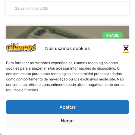
28 de julho de 2026
BRASIL
Nós usamos cookies
Para fornecer as melhores experiências, usamos tecnologias como
cookies para armazenar e/ou acessar informações do dispositivo. O
consentimento para essas tecnologias nos permitirá processar dados
como comportamento de navegação ou IDs exclusivos neste site. Não
consentir ou retirar o consentimento pode afetar negativamente certos
recursos e funções.
Brasil: Policia Federal investiga
Aceitar
753 casos de crimes eleitorais
antes das eleições
Negar
VER MATÉRIA »