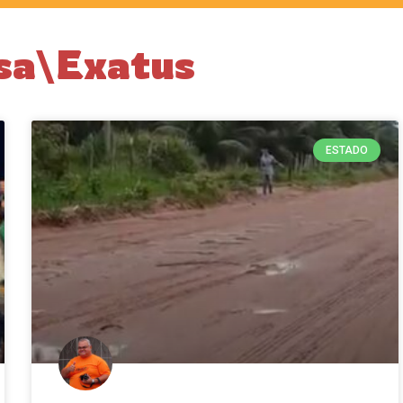
isa\Exatus
ESTADO