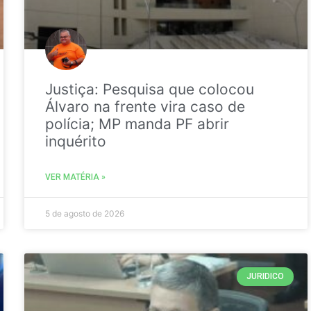
Justiça: Pesquisa que colocou
Álvaro na frente vira caso de
polícia; MP manda PF abrir
inquérito
VER MATÉRIA »
5 de agosto de 2026
JURIDICO