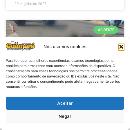
29 de julho de 2026
ACIDENTE
Nós usamos cookies
Para fornecer as melhores experiências, usamos tecnologias como
cookies para armazenar e/ou acessar informações do dispositivo. O
consentimento para essas tecnologias nos permitirá processar dados
como comportamento de navegação ou IDs exclusivos neste site. Não
consentir ou retirar o consentimento pode afetar negativamente certos
recursos e funções.
Acidente: A caminho do trabalho
professora se envolve em
Aceitar
acidente e vai a obito na RN 118
Negar
no Alto do Rodrigues, RN