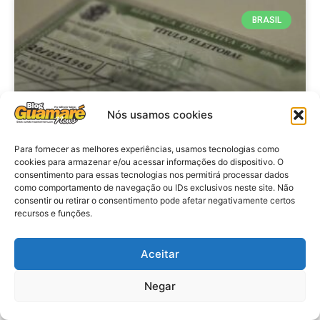
BRASIL
Nós usamos cookies
Para fornecer as melhores experiências, usamos tecnologias como
cookies para armazenar e/ou acessar informações do dispositivo. O
consentimento para essas tecnologias nos permitirá processar dados
Brasil: Policia Federal investiga
como comportamento de navegação ou IDs exclusivos neste site. Não
753 casos de crimes eleitorais
consentir ou retirar o consentimento pode afetar negativamente certos
recursos e funções.
antes das eleições
Aceitar
VER MATÉRIA »
Negar
28 de julho de 2026