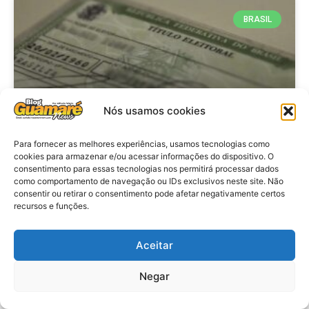
BRASIL
Nós usamos cookies
Para fornecer as melhores experiências, usamos tecnologias como
cookies para armazenar e/ou acessar informações do dispositivo. O
consentimento para essas tecnologias nos permitirá processar dados
Brasil: Policia Federal investiga
como comportamento de navegação ou IDs exclusivos neste site. Não
753 casos de crimes eleitorais
consentir ou retirar o consentimento pode afetar negativamente certos
recursos e funções.
antes das eleições
Aceitar
VER MATÉRIA »
Negar
28 de julho de 2026