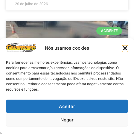
29 de julho de 2026
ACIDENTE
Nós usamos cookies
Para fornecer as melhores experiências, usamos tecnologias como
cookies para armazenar e/ou acessar informações do dispositivo. O
consentimento para essas tecnologias nos permitirá processar dados
como comportamento de navegação ou IDs exclusivos neste site. Não
consentir ou retirar o consentimento pode afetar negativamente certos
recursos e funções.
Acidente: A caminho do trabalho
professora se envolve em
Aceitar
acidente e vai a obito na RN 118
Negar
no Alto do Rodrigues, RN