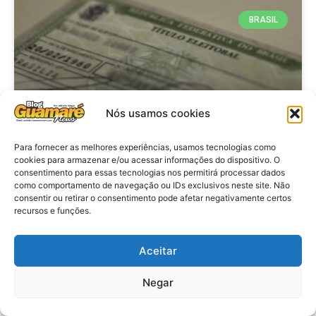
BRASIL
Nós usamos cookies
Para fornecer as melhores experiências, usamos tecnologias como
cookies para armazenar e/ou acessar informações do dispositivo. O
consentimento para essas tecnologias nos permitirá processar dados
Brasil: Policia Federal investiga
como comportamento de navegação ou IDs exclusivos neste site. Não
753 casos de crimes eleitorais
consentir ou retirar o consentimento pode afetar negativamente certos
recursos e funções.
antes das eleições
Aceitar
VER MATÉRIA »
Negar
28 de julho de 2026