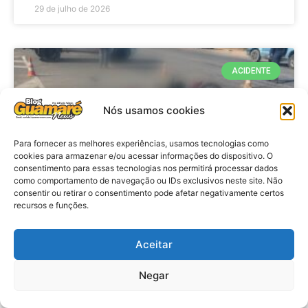
29 de julho de 2026
ACIDENTE
Nós usamos cookies
Para fornecer as melhores experiências, usamos tecnologias como
cookies para armazenar e/ou acessar informações do dispositivo. O
consentimento para essas tecnologias nos permitirá processar dados
como comportamento de navegação ou IDs exclusivos neste site. Não
consentir ou retirar o consentimento pode afetar negativamente certos
recursos e funções.
Acidente: A caminho do trabalho
professora se envolve em
Aceitar
acidente e vai a obito na RN 118
Negar
no Alto do Rodrigues, RN