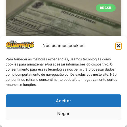
BRASIL
Nós usamos cookies
Para fornecer as melhores experiências, usamos tecnologias como
cookies para armazenar e/ou acessar informações do dispositivo. O
consentimento para essas tecnologias nos permitirá processar dados
Brasil: Policia Federal investiga
como comportamento de navegação ou IDs exclusivos neste site. Não
753 casos de crimes eleitorais
consentir ou retirar o consentimento pode afetar negativamente certos
recursos e funções.
antes das eleições
Aceitar
VER MATÉRIA »
Negar
28 de julho de 2026