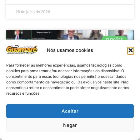
28 de julho de 2026
ELEIÇÕES
Nós usamos cookies
Para fornecer as melhores experiências, usamos tecnologias como
cookies para armazenar e/ou acessar informações do dispositivo. O
consentimento para essas tecnologias nos permitirá processar dados
como comportamento de navegação ou IDs exclusivos neste site. Não
consentir ou retirar o consentimento pode afetar negativamente certos
recursos e funções.
Eleições 2026: procuradores e
Aceitar
promotores eleitorais realizam
Negar
reunião de alinhamento no RN