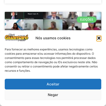
ELEIÇÕES
Nós usamos cookies
Para fornecer as melhores experiências, usamos tecnologias como
cookies para armazenar e/ou acessar informações do dispositivo. O
consentimento para essas tecnologias nos permitirá processar dados
como comportamento de navegação ou IDs exclusivos neste site. Não
consentir ou retirar o consentimento pode afetar negativamente certos
recursos e funções.
Eleições 2026: procuradores e
promotores eleitorais realizam
Aceitar
reunião de alinhamento no RN
Negar
VER MATÉRIA »