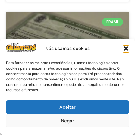
BRASIL
Nós usamos cookies
Para fornecer as melhores experiências, usamos tecnologias como
cookies para armazenar e/ou acessar informações do dispositivo. O
consentimento para essas tecnologias nos permitirá processar dados
como comportamento de navegação ou IDs exclusivos neste site. Não
consentir ou retirar o consentimento pode afetar negativamente certos
Brasil: Policia Federal investiga
recursos e funções.
753 casos de crimes eleitorais
antes das eleições
Aceitar
Negar
VER MATÉRIA »