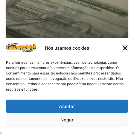
Nós usamos cookies
Brasil: Policia Federal investiga
Para fornecer as melhores experiências, usamos tecnologias como
cookies para armazenar e/ou acessar informações do dispositivo. O
753 casos de crimes eleitorais
consentimento para essas tecnologias nos permitirá processar dados
antes das eleições
como comportamento de navegação ou IDs exclusivos neste site. Não
consentir ou retirar o consentimento pode afetar negativamente certos
recursos e funções.
VER MATÉRIA »
Aceitar
28 de julho de 2026
Negar