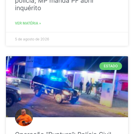
polícia; MP manda PF abrir
inquérito
VER MATÉRIA »
5 de agosto de 2026
ESTADO