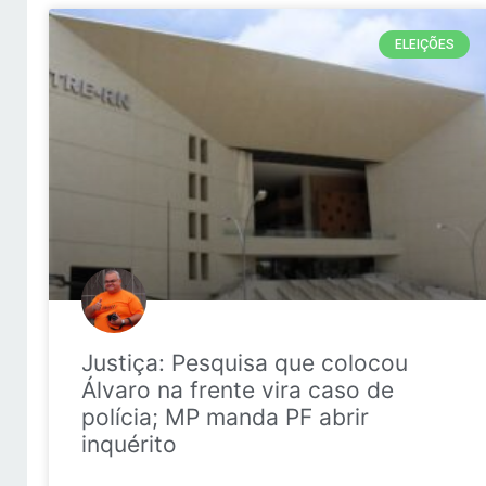
ELEIÇÕES
Justiça: Pesquisa que colocou
Álvaro na frente vira caso de
polícia; MP manda PF abrir
inquérito