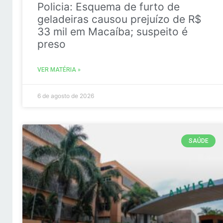
Policia: Esquema de furto de
geladeiras causou prejuízo de R$
33 mil em Macaíba; suspeito é
preso
VER MATÉRIA »
6 de agosto de 2026
SAÚDE