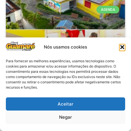
AGENDA
Nós usamos cookies
Para fornecer as melhores experiências, usamos tecnologias como
cookies para armazenar e/ou acessar informações do dispositivo. O
consentimento para essas tecnologias nos permitirá processar dados
Agenda: 10ª Mostra Pedagógica
como comportamento de navegação ou IDs exclusivos neste site. Não
consentir ou retirar o consentimento pode afetar negativamente certos
da Casa Durval Paiva acontecerá
recursos e funções.
nesta quarta-feira (29)
Aceitar
VER MATÉRIA »
Negar
28 de julho de 2026