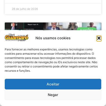
28 de julho de 2026
ELEIÇÕES
Nós usamos cookies
Para fornecer as melhores experiências, usamos tecnologias como
cookies para armazenar e/ou acessar informações do dispositivo. O
consentimento para essas tecnologias nos permitirá processar dados
como comportamento de navegação ou IDs exclusivos neste site. Não
consentir ou retirar o consentimento pode afetar negativamente certos
recursos e funções.
Eleições 2026: procuradores e
Aceitar
promotores eleitorais realizam
Negar
reunião de alinhamento no RN