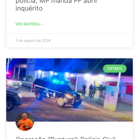
polícia; MP manda PF abrir
inquérito
VER MATÉRIA »
5 de agosto de 2026
ESTADO