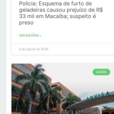
Policia: Esquema de furto de
geladeiras causou prejuízo de R$
33 mil em Macaíba; suspeito é
preso
VER MATÉRIA »
6 de agosto de 2026
SAÚDE