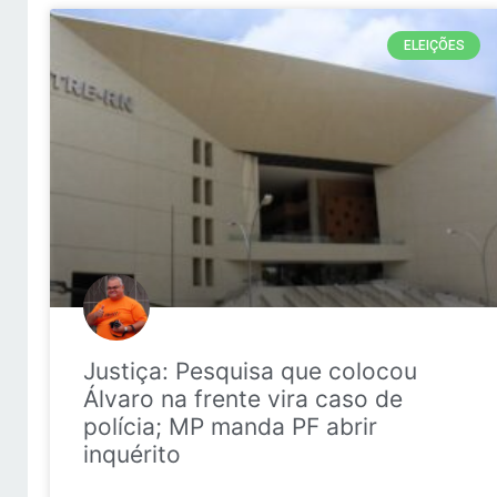
ELEIÇÕES
Justiça: Pesquisa que colocou
Álvaro na frente vira caso de
polícia; MP manda PF abrir
inquérito