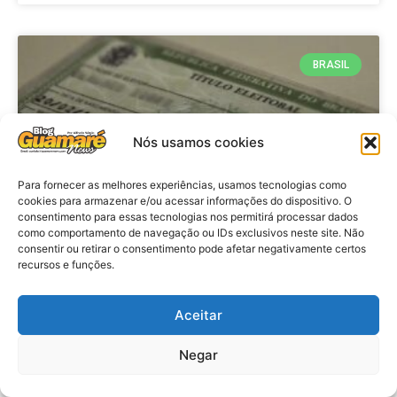
BRASIL
Nós usamos cookies
Para fornecer as melhores experiências, usamos tecnologias como
cookies para armazenar e/ou acessar informações do dispositivo. O
consentimento para essas tecnologias nos permitirá processar dados
como comportamento de navegação ou IDs exclusivos neste site. Não
consentir ou retirar o consentimento pode afetar negativamente certos
Brasil: Policia Federal investiga
recursos e funções.
753 casos de crimes eleitorais
antes das eleições
Aceitar
Negar
VER MATÉRIA »