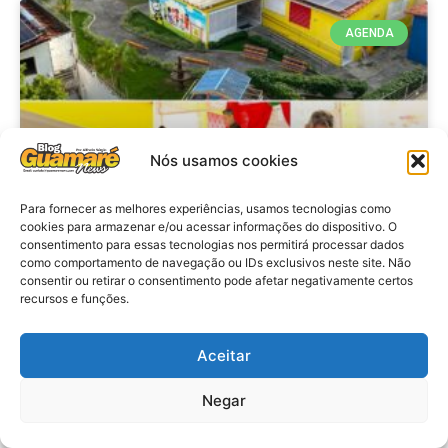
AGENDA
Nós usamos cookies
Para fornecer as melhores experiências, usamos tecnologias como
cookies para armazenar e/ou acessar informações do dispositivo. O
consentimento para essas tecnologias nos permitirá processar dados
Agenda: 10ª Mostra Pedagógica
como comportamento de navegação ou IDs exclusivos neste site. Não
consentir ou retirar o consentimento pode afetar negativamente certos
da Casa Durval Paiva acontecerá
recursos e funções.
nesta quarta-feira (29)
Aceitar
VER MATÉRIA »
Negar
28 de julho de 2026