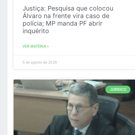
Justiça: Pesquisa que colocou
Álvaro na frente vira caso de
polícia; MP manda PF abrir
inquérito
VER MATÉRIA »
5 de agosto de 2026
JURIDICO