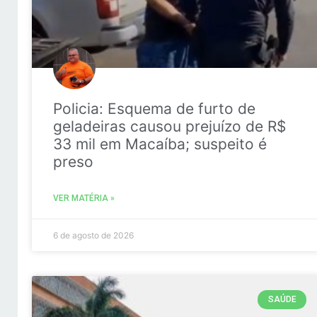
Policia: Esquema de furto de
geladeiras causou prejuízo de R$
33 mil em Macaíba; suspeito é
preso
VER MATÉRIA »
6 de agosto de 2026
SAÚDE