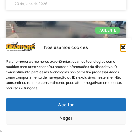
29 de julho de 2026
ACIDENTE
Nós usamos cookies
Para fornecer as melhores experiências, usamos tecnologias como
cookies para armazenar e/ou acessar informações do dispositivo. O
consentimento para essas tecnologias nos permitirá processar dados
como comportamento de navegação ou IDs exclusivos neste site. Não
consentir ou retirar o consentimento pode afetar negativamente certos
recursos e funções.
Acidente: A caminho do trabalho
professora se envolve em
Aceitar
acidente e vai a obito na RN 118
Negar
no Alto do Rodrigues, RN