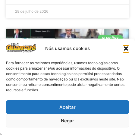
28 de julho de 2026
ELEIÇÕES
Nós usamos cookies
Para fornecer as melhores experiências, usamos tecnologias como
cookies para armazenar e/ou acessar informações do dispositivo. O
consentimento para essas tecnologias nos permitirá processar dados
como comportamento de navegação ou IDs exclusivos neste site. Não
consentir ou retirar o consentimento pode afetar negativamente certos
recursos e funções.
Eleições 2026: procuradores e
Aceitar
promotores eleitorais realizam
Negar
reunião de alinhamento no RN