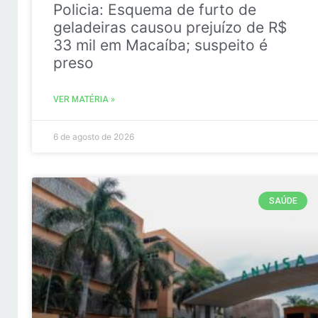
Policia: Esquema de furto de
geladeiras causou prejuízo de R$
33 mil em Macaíba; suspeito é
preso
VER MATÉRIA »
6 de agosto de 2026
SAÚDE