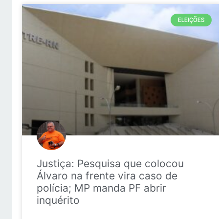
ELEIÇÕES
Justiça: Pesquisa que colocou
Álvaro na frente vira caso de
polícia; MP manda PF abrir
inquérito