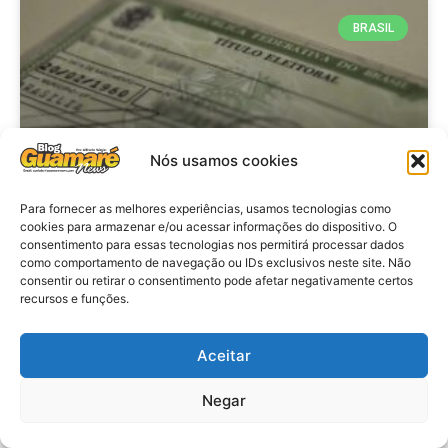
BRASIL
Nós usamos cookies
Para fornecer as melhores experiências, usamos tecnologias como
cookies para armazenar e/ou acessar informações do dispositivo. O
consentimento para essas tecnologias nos permitirá processar dados
Brasil: Policia Federal investiga
como comportamento de navegação ou IDs exclusivos neste site. Não
753 casos de crimes eleitorais
consentir ou retirar o consentimento pode afetar negativamente certos
recursos e funções.
antes das eleições
Aceitar
VER MATÉRIA »
Negar
28 de julho de 2026