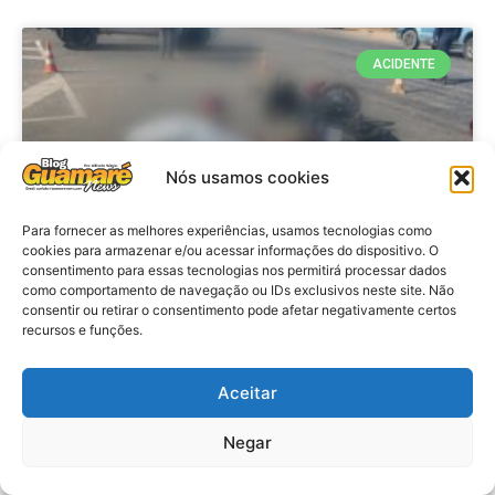
ACIDENTE
Nós usamos cookies
Para fornecer as melhores experiências, usamos tecnologias como
cookies para armazenar e/ou acessar informações do dispositivo. O
consentimento para essas tecnologias nos permitirá processar dados
como comportamento de navegação ou IDs exclusivos neste site. Não
consentir ou retirar o consentimento pode afetar negativamente certos
Acidente: A caminho do trabalho
recursos e funções.
professora se envolve em
acidente e vai a obito na RN 118
Aceitar
no Alto do Rodrigues, RN
Negar
VER MATÉRIA »