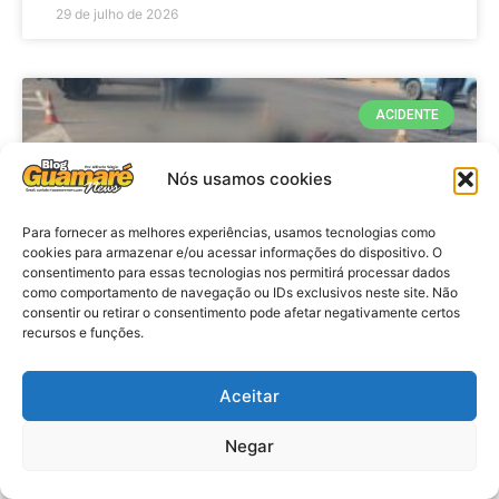
29 de julho de 2026
ACIDENTE
Nós usamos cookies
Para fornecer as melhores experiências, usamos tecnologias como
cookies para armazenar e/ou acessar informações do dispositivo. O
consentimento para essas tecnologias nos permitirá processar dados
como comportamento de navegação ou IDs exclusivos neste site. Não
consentir ou retirar o consentimento pode afetar negativamente certos
recursos e funções.
Acidente: A caminho do trabalho
professora se envolve em
Aceitar
acidente e vai a obito na RN 118
Negar
no Alto do Rodrigues, RN