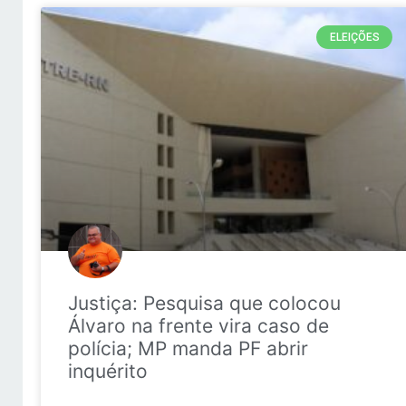
ELEIÇÕES
Justiça: Pesquisa que colocou
Álvaro na frente vira caso de
polícia; MP manda PF abrir
inquérito