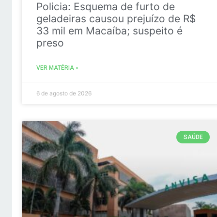
Policia: Esquema de furto de
geladeiras causou prejuízo de R$
33 mil em Macaíba; suspeito é
preso
VER MATÉRIA »
6 de agosto de 2026
SAÚDE