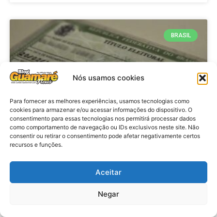
BRASIL
Nós usamos cookies
Para fornecer as melhores experiências, usamos tecnologias como
cookies para armazenar e/ou acessar informações do dispositivo. O
consentimento para essas tecnologias nos permitirá processar dados
como comportamento de navegação ou IDs exclusivos neste site. Não
consentir ou retirar o consentimento pode afetar negativamente certos
Brasil: Policia Federal investiga
recursos e funções.
753 casos de crimes eleitorais
antes das eleições
Aceitar
Negar
VER MATÉRIA »