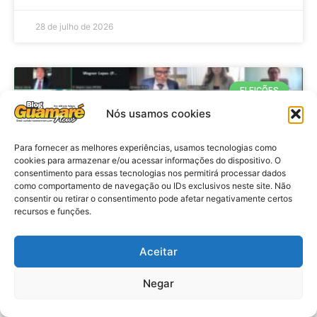
28 de julho de 2026
ELEIÇÕES
Nós usamos cookies
Para fornecer as melhores experiências, usamos tecnologias como
cookies para armazenar e/ou acessar informações do dispositivo. O
consentimento para essas tecnologias nos permitirá processar dados
como comportamento de navegação ou IDs exclusivos neste site. Não
consentir ou retirar o consentimento pode afetar negativamente certos
recursos e funções.
Eleições 2026: procuradores e
Aceitar
promotores eleitorais realizam
Negar
reunião de alinhamento no RN