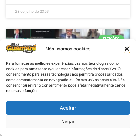
28 de julho de 2026
ELEIÇÕES
Nós usamos cookies
Para fornecer as melhores experiências, usamos tecnologias como
cookies para armazenar e/ou acessar informações do dispositivo. O
consentimento para essas tecnologias nos permitirá processar dados
como comportamento de navegação ou IDs exclusivos neste site. Não
consentir ou retirar o consentimento pode afetar negativamente certos
recursos e funções.
Eleições 2026: procuradores e
Aceitar
promotores eleitorais realizam
Negar
reunião de alinhamento no RN