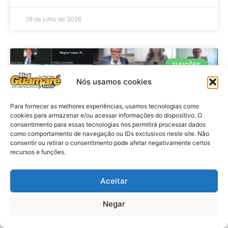
28 de julho de 2026
ELEIÇÕES
Nós usamos cookies
Para fornecer as melhores experiências, usamos tecnologias como
cookies para armazenar e/ou acessar informações do dispositivo. O
consentimento para essas tecnologias nos permitirá processar dados
como comportamento de navegação ou IDs exclusivos neste site. Não
consentir ou retirar o consentimento pode afetar negativamente certos
recursos e funções.
Eleições 2026: procuradores e
Aceitar
promotores eleitorais realizam
Negar
reunião de alinhamento no RN