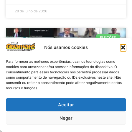
28 de julho de 2026
ELEIÇÕES
Nós usamos cookies
Para fornecer as melhores experiências, usamos tecnologias como
cookies para armazenar e/ou acessar informações do dispositivo. O
consentimento para essas tecnologias nos permitirá processar dados
como comportamento de navegação ou IDs exclusivos neste site. Não
consentir ou retirar o consentimento pode afetar negativamente certos
recursos e funções.
Eleições 2026: procuradores e
Aceitar
promotores eleitorais realizam
Negar
reunião de alinhamento no RN