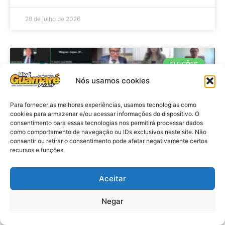
28 de julho de 2026
ELEIÇÕES
Nós usamos cookies
Para fornecer as melhores experiências, usamos tecnologias como
cookies para armazenar e/ou acessar informações do dispositivo. O
consentimento para essas tecnologias nos permitirá processar dados
como comportamento de navegação ou IDs exclusivos neste site. Não
consentir ou retirar o consentimento pode afetar negativamente certos
recursos e funções.
Eleições 2026: procuradores e
Aceitar
promotores eleitorais realizam
Negar
reunião de alinhamento no RN