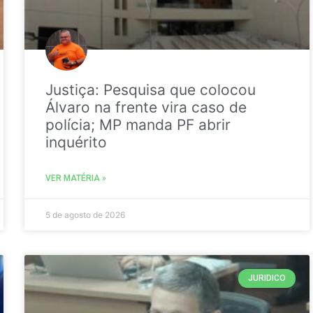
Justiça: Pesquisa que colocou
Álvaro na frente vira caso de
polícia; MP manda PF abrir
inquérito
VER MATÉRIA »
5 de agosto de 2026
JURIDICO