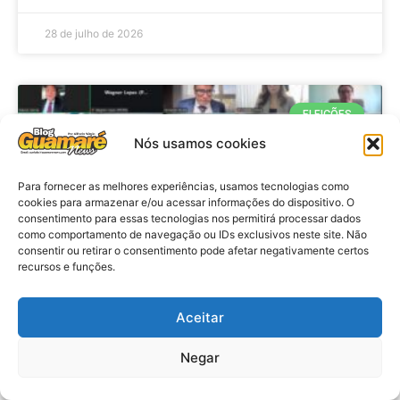
28 de julho de 2026
ELEIÇÕES
Nós usamos cookies
Para fornecer as melhores experiências, usamos tecnologias como
cookies para armazenar e/ou acessar informações do dispositivo. O
consentimento para essas tecnologias nos permitirá processar dados
como comportamento de navegação ou IDs exclusivos neste site. Não
consentir ou retirar o consentimento pode afetar negativamente certos
recursos e funções.
Eleições 2026: procuradores e
Aceitar
promotores eleitorais realizam
Negar
reunião de alinhamento no RN