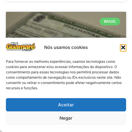
BRASIL
Nós usamos cookies
Para fornecer as melhores experiências, usamos tecnologias como
cookies para armazenar e/ou acessar informações do dispositivo. O
consentimento para essas tecnologias nos permitirá processar dados
como comportamento de navegação ou IDs exclusivos neste site. Não
consentir ou retirar o consentimento pode afetar negativamente certos
Brasil: Policia Federal investiga
recursos e funções.
753 casos de crimes eleitorais
antes das eleições
Aceitar
Negar
VER MATÉRIA »