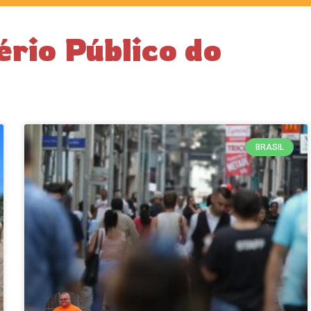
ério Público do
BRASIL