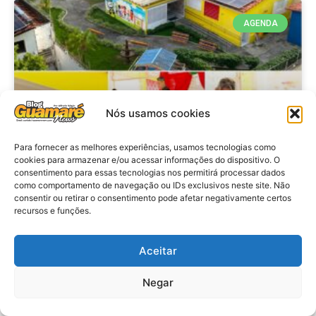
AGENDA
Nós usamos cookies
Para fornecer as melhores experiências, usamos tecnologias como
cookies para armazenar e/ou acessar informações do dispositivo. O
consentimento para essas tecnologias nos permitirá processar dados
Agenda: 10ª Mostra Pedagógica
como comportamento de navegação ou IDs exclusivos neste site. Não
consentir ou retirar o consentimento pode afetar negativamente certos
da Casa Durval Paiva acontecerá
recursos e funções.
nesta quarta-feira (29)
Aceitar
VER MATÉRIA »
Negar
28 de julho de 2026