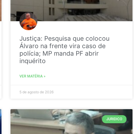
Justiça: Pesquisa que colocou
Álvaro na frente vira caso de
polícia; MP manda PF abrir
inquérito
VER MATÉRIA »
5 de agosto de 2026
JURIDICO