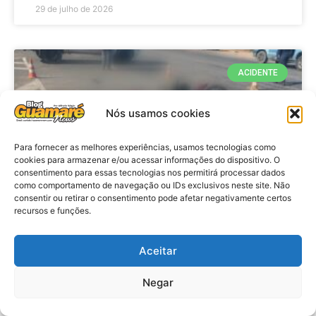
29 de julho de 2026
ACIDENTE
Nós usamos cookies
Para fornecer as melhores experiências, usamos tecnologias como
cookies para armazenar e/ou acessar informações do dispositivo. O
consentimento para essas tecnologias nos permitirá processar dados
como comportamento de navegação ou IDs exclusivos neste site. Não
consentir ou retirar o consentimento pode afetar negativamente certos
recursos e funções.
Acidente: A caminho do trabalho
professora se envolve em
Aceitar
acidente e vai a obito na RN 118
Negar
no Alto do Rodrigues, RN