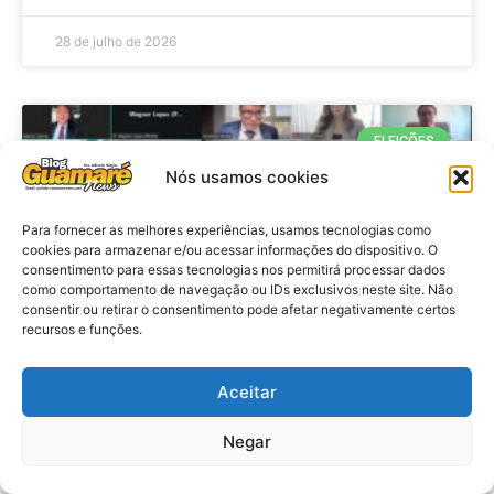
28 de julho de 2026
ELEIÇÕES
Nós usamos cookies
Para fornecer as melhores experiências, usamos tecnologias como
cookies para armazenar e/ou acessar informações do dispositivo. O
consentimento para essas tecnologias nos permitirá processar dados
como comportamento de navegação ou IDs exclusivos neste site. Não
consentir ou retirar o consentimento pode afetar negativamente certos
recursos e funções.
Eleições 2026: procuradores e
Aceitar
promotores eleitorais realizam
Negar
reunião de alinhamento no RN