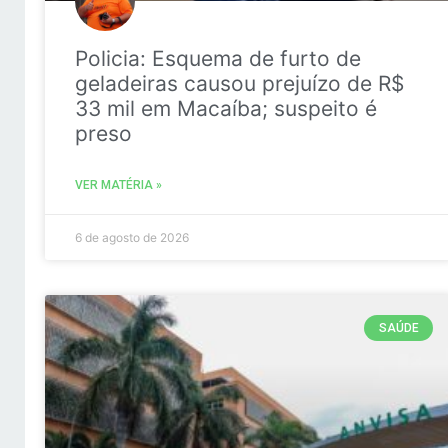
Policia: Esquema de furto de
geladeiras causou prejuízo de R$
33 mil em Macaíba; suspeito é
preso
VER MATÉRIA »
6 de agosto de 2026
SAÚDE