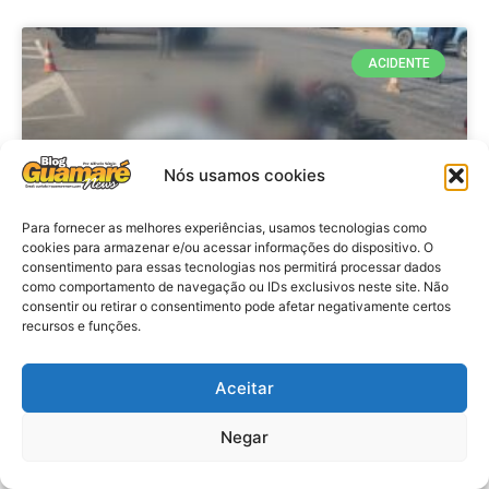
ACIDENTE
Nós usamos cookies
Para fornecer as melhores experiências, usamos tecnologias como
cookies para armazenar e/ou acessar informações do dispositivo. O
consentimento para essas tecnologias nos permitirá processar dados
como comportamento de navegação ou IDs exclusivos neste site. Não
consentir ou retirar o consentimento pode afetar negativamente certos
Acidente: A caminho do trabalho
recursos e funções.
professora se envolve em
acidente e vai a obito na RN 118
Aceitar
no Alto do Rodrigues, RN
Negar
VER MATÉRIA »